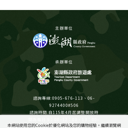
主辦單位
承辦單位
諮詢專線:0905-676-113、06-
9274400#506
諮詢時間:自115年4月起調整開放時
間為每日 9：00–12：00、13：00–
本網站使用您的Cookie於優化網站及您的購物經驗。繼續瀏覽網
17：00（除夕休館）