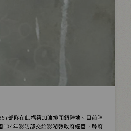
357部隊在此構築加強排閉鎖陣地。目前陣
民國104年澎防部交給澎湖縣政府經管，縣府