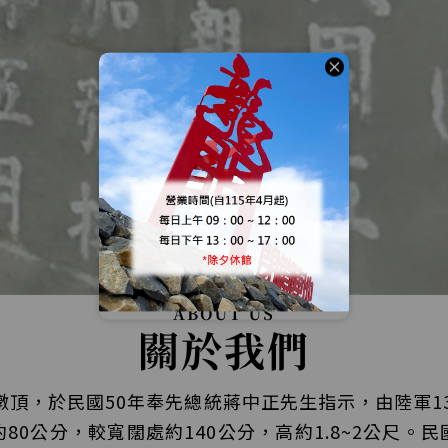
關
閉
頂，於民國50年奉先總統蔣中正先生指示，由陸軍1
80公分，較寬闊處約140公分，高約1.8~2公尺。