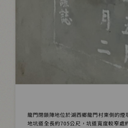
龍門閉鎖陣地位於湖西鄉龍門村東側的煙墩
地坑道全長約705公尺，坑道寬度較窄處約